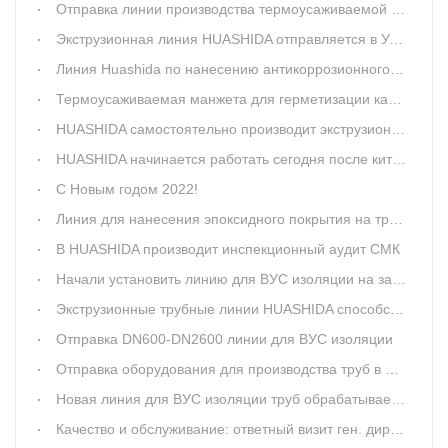
Отправка линии производства термоусаживаемой ленты
Экструзионная линия HUASHIDA отправляется в Урумчи
Линия Huashida по нанесению антикоррозионного покрытия на стальные трубы 3LPE стала лучшим выбором для трубопроводных предприятий
Термоусаживаемая манжета для герметизации канализации
HUASHIDA самостоятельно производит экструзионную головку для экструзии труб диаметром до 2350мм
HUASHIDA начинается работать сегодня после китайского Ногового Года!
С Новым годом 2022!
Линия для нанесения эпоксидного покрытия на трубы DN600-2600mm установлена
В HUASHIDA производит инспекционный аудит СМК
Начали установить линию для ВУС изоляции на заводе заказчика
Экструзионные трубные линии HUASHIDA способствуют реконструкции старых трубопроводов
Отправка DN600-DN2600 линии для ВУС изоляции
Отправка оборудования для производства труб в ППУ изоляции
Новая линия для ВУС изоляции труб обрабатывается в цехе HUASHIDA
Качество и обслуживание: ответный визит ген. директора в компанию 《Hongxin》