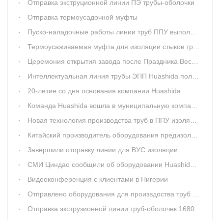
Отправка экструционной линии ПЭ трубы-оболочки
Отправка термоусадочной муфты
Пуско-наладочные работы линии труб ППУ выполнены
Термоусаживаемая муфта для изоляции стыков труб ППУ
Церемония открытия завода после Праздника Весны
Интеллектуальная линия трубы ЭПП Huashida получила награды от правительства
20-летие со дня основания компании Huashida
Команда Huashida вошла в муниципальную компанию г. Linfen для оказания послепродажного технического обслуживания.
Новая технология производства труб в ППУ изоляции: ППУ распыление
Китайский производитель оборудования предизолированных труб ППУ
Завершили отправку линии для ВУС изоляции
СМИ Циндао сообщили об оборудовании Huashida для изоляции труб
Видеоконференция с клиентами в Нигерии
Отправлено оборудования для произвдоства труб ППУ 1115-2000мм
Отправка экструзионной линии труб-оболочек 1680