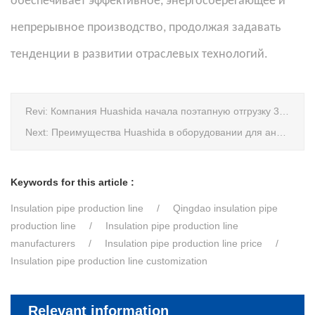
обеспечивает эффективное, энергосберегающее и
непрерывное производство, продолжая задавать
тенденции в развитии отраслевых технологий.
Revi:
Компания Huashida начала поэтапную отгрузку 3 комплектов оборудования для производства теплоизоляционных труб, изготовленных по заказу клиента из Чанчуня
Next:
Преимущества Huashida в оборудовании для антикоррозийного покрытия стальных труб 3PE: технологическое превосходство и комплексное обеспечение
Keywords for this article :
Insulation pipe production line
Qingdao insulation pipe
production line
Insulation pipe production line
manufacturers
Insulation pipe production line price
Insulation pipe production line customization
Relevant information