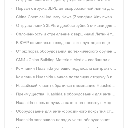
Первая отгрузка 3LPE антикоррозионной линии для стальных труб модели 1020–3620 компании Huashida отправлена
China Chemical Industry News (Zhonghua Xinxinwang) опубликовал материал: «Huashida: сервис начинается заранее, помогает клиенту запустить производство раньше срока»
Отгрузка линий 3LPE и дробеструйной очистки для Линьи
Сплочённость и стремление к вершинам! Летний тимбилдинг компании Qingdao Huashida успешно завершён
В ЮАР официально введена в эксплуатацию еще одна линия по производству антикоррозийного 3PE-покрытия для стальных труб от Huashida
От экспорта оборудования до технического обучения: Qingdao Huashida предоставляет дополнительные услуги для клиентов из ЮАР
СМИ «China Building Materials Media» сообщили об отправке оборудования Qingdao Huashida для 3PE-антикоррозийного покрытия стальных труб в Казахстан
Компания Huashida успешно подписала контракт с клиентом из Тяньцзиня на поставку линии для производства труб в ППУ изоляции модели 1155-2000
Компания Huashida начала поэтапную отгрузку 3 комплектов оборудования для производства теплоизоляционных труб, изготовленных по заказу клиента из Чанчуня
Российский клиент обратился в компанию Huashida с просьбой о дополнительном заказе оборудования для производства двустенных гофрированных труб
Преимущества Huashida в оборудовании для антикоррозийного покрытия стальных труб 3PE: технологическое превосходство и комплексное обеспечение
Huashida вновь получила патент на полезную модель: «Машина для обрезки торцов полиуретановых труб»
Оборудование для антикоррозийного покрытия стальных труб 3LPE модели 1520 от компании Huashida: 10 грузовиков отправлены в Казахстан за 2 дня.
Huashida завершила наладку части оборудования для удаления ржавчины на линии 3PE-антикоррозийного покрытия в Южной Африке