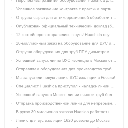
Перспективы развития оборудования Huashida для 3PE и эпоксидной антикоррозийной защиты труб в глобальном масштабе
Успешное заключение контракта с иракским партнёром — линия ВУС изоляции (3LPE) 1520 мм
Отгрузка сырья для антикоррозионной обработки труб
Опубликован официальный технический доклад (белая книга) Qingdao Huashida: «Система антикоррозионной защиты стальных труб 3LPE и внутреннее/наружное эпоксидное покрытие FBE»
12 контейнеров отправились в путь! Huashida осуществила массовую отгрузку линии по производству труб с ВУС изоляцией в ЮАР
10-миллионный заказ на оборудование для ВУС изоляции размещён в компании «Хуашида»
Отгрузка оборудования для труб ППУ диаметром 1155мм
Успешный запуск линии ВУС изоляции в Москве от Huashida
Отправляем оборудования для производства труб ППУ в ОАЭ
Мы запустили новую линию ВУС изоляции в России!
Специалист Huashida приступил к наладке линии ВУС изоляции мм
Успешный запуск в Москве линии очистки труб большого диаметра
Отправка производственной линии для непрерывной ППУ изоляции стальных труб
В руках 30 миллионов заказов Huasida работает на полной загрузке в конце 2024 года
Линию для вус изоляции 1620 довезли до Москвы