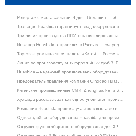
Репортаж с места событий: 4 дня, 16 машин — оборудование Huashida для антикоррозионного покрытия стальных труб 1620 мм отправлено в Катар
Трапеция Huashida гарантирует ввод оборудования заказчика в эксплуатацию
Три линии производства ППУ-теплоизолированных труб успешно настроены для компании «Чанчунь Синьзэсюань» (Китай)
Инженер Huashida отправился в Россию — очередная установка для дробеструйной очистки успешно введена в эксплуатацию
Торгово-промышленная палата «Китай — Россия» совместно с российскими клиентами посетила компанию Huashida с инспекционным визитом
Линия по производству антикоррозийных труб 3LPE модели 1620 компании Huashida отправлена в Катар
Huashida – надежный производитель оборудования для антикоррозионного покрытия труб 3ПЭ
Председатель правления компании Qingdao Huashida Machinery Co., Ltd. Хуан Баодун вошёл в энциклопедическую статью Baidu Baike
Китайские промышленные СМИ, Zhonghua Net и Sina Finance одновременно сообщили: компания Qingdao Huashida успешно разработала производственную линию для сверхкрупногабаритных стальных труб с внутренним и наружным цементно-песчаным утяжеляющим антикоррозион
Хуашида рассказывает, как одноступенчатая производственная линия теплоизолированных труб PERT/PEXA устраняет проблему эксцентриситета
Компания Huashida приняла участие в выставке в Нигерии
Одностадийное оборудование Huashida для производства гибких теплоизолированных труб PERT/PEXA успешно завоевывает российский рынок
Отгрузка крупногабаритного оборудования для 3PE-антикоррозионного покрытия компании Huashida получила широкое освещение в СМИ
Отгрузка линии 3PE для труб диаметром 3620 мм успешно завершена