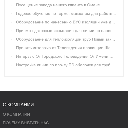
Посещение завода нашего клиента в Омане
Годовое обучение по термо. манжетам для работников
Оборудование по нанесению ВУС изоляции уже до Казахстана
Приемо-сдаточные испытания для линии по нанесению ВУС изоляции для труб
Оборудование для теплоизоляции труб Новый заказ от Москвы
Принять интервью от Телевидения провинции Шаньдуна
Интервью От Городского Телевидения От Имени Отрасли Пластиковой Трубы
Настройка линии по про-ву ПЭ оболочек для труб в ППУ изоляции
О КОМПАНИИ
О КОМПАНИИ
ПОЧЕМУ ВЫБРАТЬ НАС