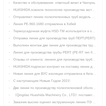
Качество и обслуживание: ответный визит в Чанчунь
HUASHIDA освоила технологию производства экструзионной линии для труб диаметром 2500мм
Отправляют линию полиэтиленовых труб модель 1680
Линия РЕ-960-1680 отправлена в Хэбей
Термоусадочная муфта HSD-ТМ используется в объекте на западном Китае
Отправка линии для производства труб ПЕРТ(PERT)
Выполнен монтаж две линии для производства труб оболочек
Линия для производства трубы PERT (PE-RT тип II) HUASHIDA в ППУ изоляции вступит в провинцию Сычуань.
Отзывы от клиента: лининя для производства труб-оболочек HUASHIDA эффективна и экономит энергию
HUASHIDA подписал контракт на поставку линии для производства ПЭ труб-оболочек типа 1380 в Хэнань
Новая линия для ВУС изоляции отправлена в Актау, Казакстана
С наступающим Новым Годом 2021!
Две линии по производству полиэтиленовой оболочки для труб ППУ диаметром 960 и 1380 были запущены в производство в городе Ляонин
《Qingdao Huashida Machinery Co., LTD》поставит в Хэбей еще 2 линии для производства полиэтиленовой оболочки
Заказчик высоко оценил экструзионную линию ПЭ труб-оболочки “HUASHIDA”, которое используется уже 9 лет.