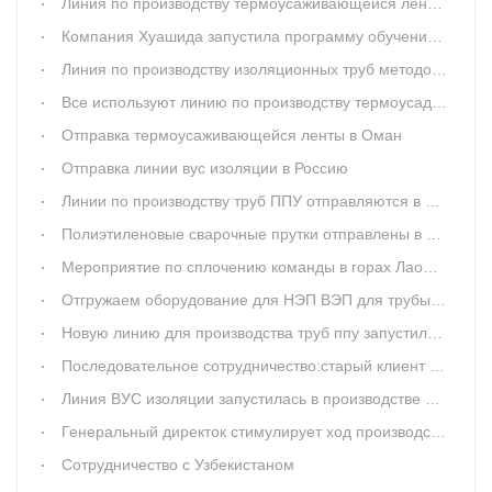
Линия по производству термоусаживающейся ленты отправляется в Россию
Компания Хуашида запустила программу обучения для новых менеджеров
Линия по производству изоляционных труб методом распыления пенополиуретана прибыла на заводе Джидда
Все используют линию по производству термоусадочной ленты Huashida
Отправка термоусаживающейся ленты в Оман
Отправка линии вус изоляции в Россию
Линии по производству труб ППУ отправляются в Саудовскую Аравию
Полиэтиленовые сварочные прутки отправлены в Сингапур
Мероприятие по сплочению команды в горах Лаошань
Отгружаем оборудование для НЭП ВЭП для трубы 2500мм
Новую линию для производства труб ппу запустили в эксплуатацию
Последовательное сотрудничество:старый клиент сделал новый казаз на линию ВЭП и НЭП для трубы 2540мм
Линия ВУС изоляции запустилась в производстве в Тайланде
Генеральный директок стимулирует ход производства
Сотрудничество с Узбекистаном