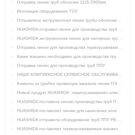
Отправка линия труб-оболочек 1115-2000мм
Инспекция оборудования TÜV
Отправлена экструзионная линия трубы-оболочки ø500-1054
HUASHIDA отправил линия для производства труб ПНД
HUASHIDA экструзионная линия для напорных труб ПНД
Отправка линии для производства термоусаживающейся манжеты HUASHIDA
Какие машины необходимы для производства труб в ППУ изоляции
Отправка линии для производства труб ППУ
НАШЕ КОМПЛЕКСНОЕ СЕРВИСНОЕ ОБСЛУЖИВАНИЕ
Клиенты из ЦзиЛин провинции заказали линии ПЭ трубы-оболочки
Новый продукт HUASHIDA: термоусаживаемо-электросплавленную муфту для изоляции стытов предизолированных труб
HUASHIDA поставила линию производства труб ППУ модель 1380
HUASHIDA поставляет линию для нанесения эпоксидного покрытия
HUASHIDA отправила оборудование труб ППУ PE-1860
HUASHIDA поставляет термоусаживаемые манжеты для наклонно-направленного бурения