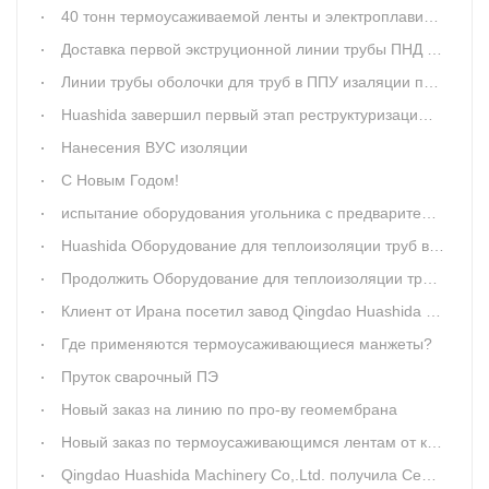
40 тонн термоусаживаемой ленты и электроплавильной манжеты отправлено в Оман
Доставка первой экструционной линии трубы ПНД 2000мм
Линии трубы оболочки для труб в ППУ изаляции перешли в стадии сборки
Huashida завершил первый этап реструктуризацию акционерного капитала
Нанесения ВУС изоляции
С Новым Годом!
испытание оборудования угольника с предварительной теплоизоляцией полиуретана прошло успешно
Huashida Оборудование для теплоизоляции труб введение в головку машины
Продолжить Оборудование для теплоизоляции труб установлено в мастерской клиента
Клиент от Ирана посетил завод Qingdao Huashida Machinery Co.,Ltd.
Где применяются термоусаживающиеся манжеты?
Пруток сварочный ПЭ
Новый заказ на линию по про-ву геомембрана
Новый заказ по термоусаживающимся лентам от клиента в России.
Qingdao Huashida Machinery Co,.Ltd. получила Сертификат ИСМ9001