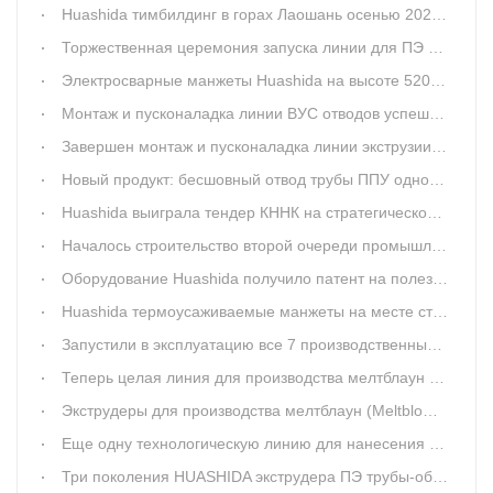
Huashida тимбилдинг в горах Лаошань осенью 2020 года
Торжественная церемония запуска линии для ПЭ оболочки на заводе клиента
Электросварные манжеты Huashida на высоте 5200м над уровнем моря
Монтаж и пусконаладка линии ВУС отводов успешно завершили
Завершен монтаж и пусконаладка линии экструзии труб-оболочек 1860мм
Новый продукт: бесшовный отвод трубы ППУ одностадийной экструзии
Huashida выиграла тендер КННК на стратегическое строительство
Началось строительство второй очереди промышленного парка Huashida
Оборудование Huashida получило патент на полезную модель
Huashida термоусаживаемые манжеты на месте строительства тепловой сети
Запустили в эксплуатацию все 7 производственных линий
Теперь целая линия для производства мелтблаун (Meltblown) в горячей продаже
Экструдеры для производства мелтблаун (Meltblown), важный материал для масок
Еще одну технологическую линию для нанесения ВУС изоляции запустили в эксплуатацию!
Три поколения HUASHIDA экструдера ПЭ трубы-оболочки для ППУ изоляции