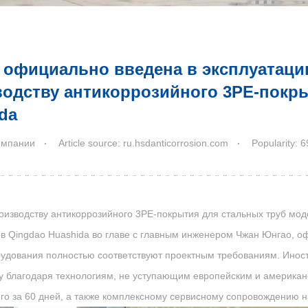
официально введена в эксплуатаци
одству антикоррозийного 3PE-покры
da
омпании
Article source: ru.hsdanticorrosion.com
Popularity: 6
оизводству антикоррозийного 3PE-покрытия для стальных труб мод
в Qingdao Huashida во главе с главным инженером Чжан Юнгао, оф
удования полностью соответствуют проектным требованиям. Иност
у благодаря технологиям, не уступающим европейским и американ
его за 60 дней, а также комплексному сервисному сопровождению 