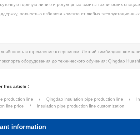
осуточную горячую линию и регулярные визиты технических специ
ддержку, полностью избавляя клиента от любых эксплуатационных
лочённость и стремление к вершинам! Летний тимбилдинг компан
 экспорта оборудования до технического обучения: Qingdao Huashida п
 this article :
pe production line
Qingdao insulation pipe production line
I
on line price
Insulation pipe production line customization
ant information