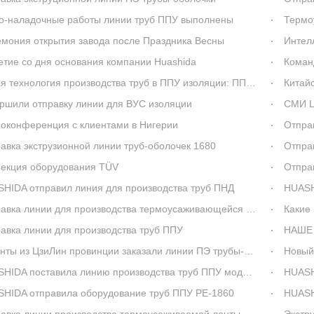
о-наладочные работы линии труб ППУ выполнены
Термо
мония открытия завода после Праздника Весны
Интеллек
етие со дня основания компании Huashida
Команда Huas
 технология производства труб в ППУ изоляции: ППУ распыление
Китайск
ршили отправку линии для ВУС изоляции
СМИ Ци
оконференция с клиентами в Нигерии
Отправ
авка экструзионной линии труб-оболочек 1680
Отпра
екция оборудования TÜV
Отправ
HIDA отправил линия для производства труб ПНД
HUASH
вка линии для производства термоусаживающейся манжеты HUASHIDA
Какие 
авка линии для производства труб ППУ
НАШЕ
ты из ЦзиЛин провинции заказали линии ПЭ трубы-оболочки
Новый продук
HIDA поставила линию производства труб ППУ модель 1380
HUASHI
HIDA отправила оборудование труб ППУ PE-1860
HUASHIDA