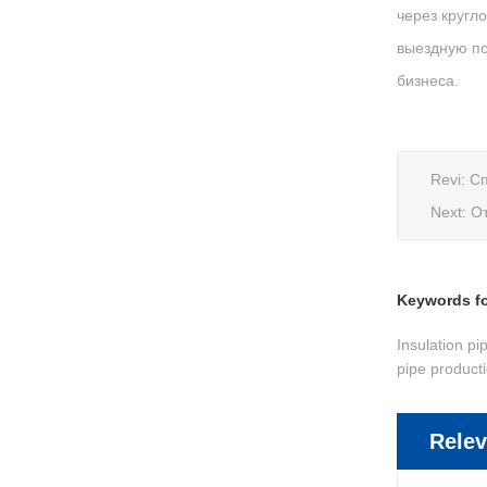
через кругл
выездную по
бизнеса.
Revi:
Сп
Next:
От
Keywords for
Insulation pi
pipe producti
Relev