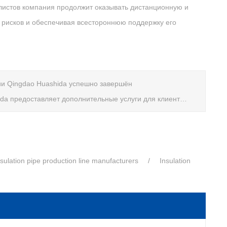
алистов компания продолжит оказывать дистанционную и
 рисков и обеспечивая всестороннюю поддержку его
ии Qingdao Huashida успешно завершён
редоставляет дополнительные услуги для клиентов из ЮАР
nsulation pipe production line manufacturers
Insulation