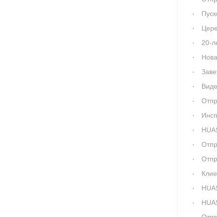
Пуск
Цере
20-л
Новая
Заве
Виде
Отпр
Инсп
HUAS
Отпра
Отпр
Клиен
HUAS
HUAS