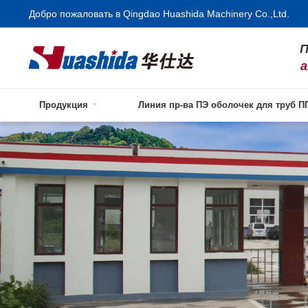
Добро пожаловать в Qingdao Huashida Machinery Co.,Ltd.
П
а
Продукция
Линия пр-ва ПЭ оболочек для труб П