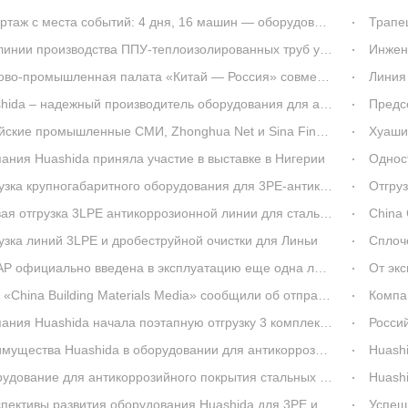
места событий: 4 дня, 16 машин — оборудование Huashida для антикоррозионного покрытия стальных труб 1620 мм отправлено в Катар
Трапеция
 производства ППУ-теплоизолированных труб успешно настроены для компании «Чанчунь Синьзэсюань» (Китай)
Инженер Huash
мышленная палата «Китай — Россия» совместно с российскими клиентами посетила компанию Huashida с инспекционным визитом
Линия по п
a – надежный производитель оборудования для антикоррозионного покрытия труб 3ПЭ
Председатель 
е СМИ, Zhonghua Net и Sina Finance одновременно сообщили: компания Qingdao Huashida успешно разработала производственную линию для сверхкрупногабаритных стальных труб с внутренним и наружным цементно-песчаным утяжеляющим антикоррозион
Хуашида расска
ания Huashida приняла участие в выставке в Нигерии
Одностадийное 
рупногабаритного оборудования для 3PE-антикоррозионного покрытия компании Huashida получила широкое освещение в СМИ
Отгрузк
грузка 3LPE антикоррозионной линии для стальных труб модели 1020–3620 компании Huashida отправлена
China Chemical Ind
узка линий 3LPE и дробеструйной очистки для Линьи
Сплочённост
ально введена в эксплуатацию еще одна линия по производству антикоррозийного 3PE-покрытия для стальных труб от Huashida
От экспорта о
uilding Materials Media» сообщили об отправке оборудования Qingdao Huashida для 3PE-антикоррозийного покрытия стальных труб в Казахстан
Компания Huashi
shida начала поэтапную отгрузку 3 комплектов оборудования для производства теплоизоляционных труб, изготовленных по заказу клиента из Чанчуня
Российский клие
 Huashida в оборудовании для антикоррозийного покрытия стальных труб 3PE: технологическое превосходство и комплексное обеспечение
Huashida вн
 для антикоррозийного покрытия стальных труб 3LPE модели 1520 от компании Huashida: 10 грузовиков отправлены в Казахстан за 2 дня.
Huashida заве
вы развития оборудования Huashida для 3PE и эпоксидной антикоррозийной защиты труб в глобальном масштабе
Успешное 