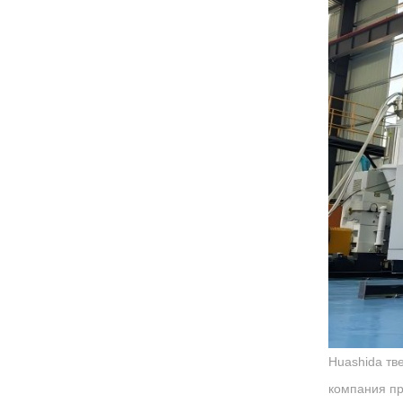
Huashida тв
компания пр