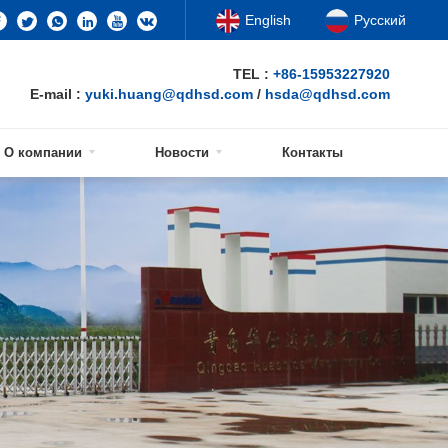
English
Русский
TEL :
+86-15953227920
E-mail :
yuki.huang@qdhsd.com
/
hsda@qdhsd.com
О компании
Новости
Контакты