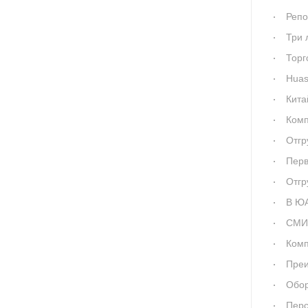
Репортаж с 
Три линии
Торгово-про
Huashid
Китайские промышленны
Комп
Отгрузка к
Первая от
Отгр
В ЮАР офици
СМИ «China B
Компания Hua
Преимущества
Оборудование
Перспекти