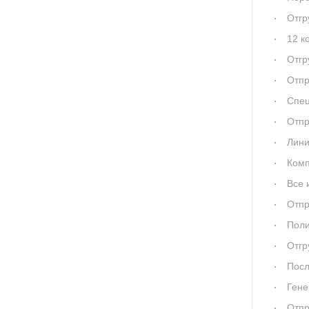
Отгр
12 контейн
Отгр
Отпр
Специ
Отправ
Лини
Компа
Все и
Отпр
Поли
Отгр
Последов
Гене
Отпр