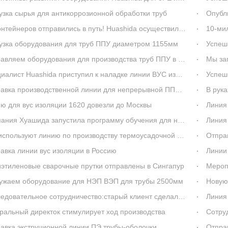
узка сырья для антикоррозионной обработки труб
Опубликован официал
еров отправились в путь! Huashida осуществила массовую отгрузку линии по производству труб с ВУС изоляцией в ЮАР
10-миллио
узка оборудования для труб ППУ диаметром 1155мм
Успешн
авляем оборудования для производства труб ППУ в ОАЭ
Мы за
алист Huashida приступил к наладке линии ВУС изоляции мм
Успешн
ка производственной линии для непрерывной ППУ изоляции стальных труб
В руках 3
ю для вус изоляции 1620 довезли до Москвы
Линия п
ния Хуашида запустила программу обучения для новых менеджеров
Линия по пр
спользуют линию по производству термоусадочной ленты Huashida
Отпра
авка линии вус изоляции в Россию
Линии п
этиленовые сварочные прутки отправлены в Сингапур
Мероп
ужаем оборудование для НЭП ВЭП для трубы 2500мм
Новую л
ательное сотрудничество:старый клиент сделал новый казаз на линию ВЭП и НЭП для трубы 2540мм
Линия 
ральный директок стимулирует ход производства
Сотру
авка экструционной линии ПЭ трубы-оболочки
Отпра