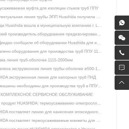
усаживаемая муфта для изоляции стыков труб ППУ
туальная линия трубы ЭПП Huashida получила награды от правительства
hida вошла в муниципальную компанию г. Linfen для оказания послепродажного технического обслуживания.
ий производитель оборудования предизолированных труб ППУ
ндао сообщили об оборудовании Huashida для изоляции труб
лено оборудования для произвдоства труб ППУ 1115-2000мм
вка линия труб-оболочек 1115-2000мм
лена экструзионная линия трубы-оболочки ø500-1054
IDA экструзионная линия для напорных труб ПНД
машины необходимы для производства труб в ППУ изоляции
 КОМПЛЕКСНОЕ СЕРВИСНОЕ ОБСЛУЖИВАНИЕ
т HUASHIDA: термоусаживаемо-электросплавленную муфту для изоляции стытов предизолированных труб
DA поставляет линию для нанесения эпоксидного покрытия
 поставляет термоусаживаемые манжеты для наклонно-направленного бурения