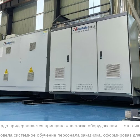
ердо придерживается принципа «поставка оборудования — это лишь
овела системное обучение персонала заказчика, сформировав дл