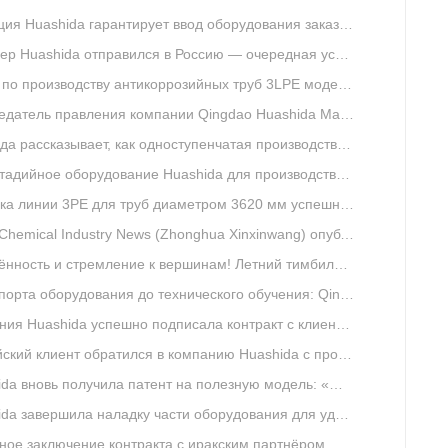
 Huashida гарантирует ввод оборудования заказчика в эксплуатацию
ida отправился в Россию — очередная установка для дробеструйной очистки успешно введена в эксплуатацию
роизводству антикоррозийных труб 3LPE модели 1620 компании Huashida отправлена в Катар
правления компании Qingdao Huashida Machinery Co., Ltd. Хуан Баодун вошёл в энциклопедическую статью Baidu Baike
зывает, как одноступенчатая производственная линия теплоизолированных труб PERT/PEXA устраняет проблему эксцентриситета
оборудование Huashida для производства гибких теплоизолированных труб PERT/PEXA успешно завоевывает российский рынок
а линии 3PE для труб диаметром 3620 мм успешно завершена
ustry News (Zhonghua Xinxinwang) опубликовал материал: «Huashida: сервис начинается заранее, помогает клиенту запустить производство раньше срока»
ь и стремление к вершинам! Летний тимбилдинг компании Qingdao Huashida успешно завершён
борудования до технического обучения: Qingdao Huashida предоставляет дополнительные услуги для клиентов из ЮАР
da успешно подписала контракт с клиентом из Тяньцзиня на поставку линии для производства труб в ППУ изоляции модели 1155-2000
нт обратился в компанию Huashida с просьбой о дополнительном заказе оборудования для производства двустенных гофрированных труб
овь получила патент на полезную модель: «Машина для обрезки торцов полиуретановых труб»
ршила наладку части оборудования для удаления ржавчины на линии 3PE-антикоррозийного покрытия в Южной Африке
заключение контракта с иракским партнёром — линия ВУС изоляции (3LPE) 1520 мм