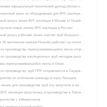
ьный технический доклад (белая книга) Qingdao Huashida: «Система антикоррозионной защиты стальных труб 3LPE и внутреннее/наружное эпоксидное покрытие FBE»
нный заказ на оборудование для ВУС изоляции размещён в компании «Хуашида»
ый запуск линии ВУС изоляции в Москве от Huashida
пустили новую линию ВУС изоляции в России!
ый запуск в Москве линии очистки труб большого диаметра
0 миллионов заказов Huasida работает на полной загрузке в конце 2024 года
о производству термоусаживающейся ленты отправляется в Россию
оизводству изоляционных труб методом распыления пенополиуретана прибыла на заводе Джидда
вка термоусаживающейся ленты в Оман
о производству труб ППУ отправляются в Саудовскую Аравию
риятие по сплочению команды в горах Лаошань
инию для производства труб ппу запустили в эксплуатацию
ВУС изоляции запустилась в производстве в Тайланде
дничество с Узбекистаном
вка термоусадочной муфты